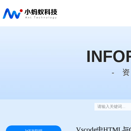
INFO
- 
Vscode中HTM